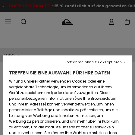
PPELTER RABATT
-25 % zusätzlich auf den gesamten Outlet-Ber
Auf meine
MÄNNER
Kleidung
Kleidung
Shop
Surf Shop
Snow Shop
Outlet
Bestellung
Männer
Männer
Herren
zugreifen
TIPPS :
JUNGEN
Fortfahren ohne zu akzeptieren
Accessoires
Accessoires
Brandneu
Versand
Surf Shop
Snow Shop
Outlet
TREFFEN SIE EINE AUSWAHL FÜR IHRE DATEN
FRAUEN
Kinder
Kinder
KINDER
SURF
Wir und unsere Partner verwenden Cookies oder eine
Retouren
Schuhe&
Schuhe&
Highlights
vergleichbare Technologie, um Informationen auf Ihrem
Flip-Flops
Flip-Flops
SURF
Gerät zu speichern und/oder darauf zuzugreifen. Diese
Highlights
Snow Shop
Outlet
personenbezogenen Informationen (wie Ihre Browserdaten
Bezahlung
Damen
Frauen
und Ihre IP-Adresse) können verwendet werden, um Ihnen
Snow
SNOW
personalisierte Beiträge und Inhalte zu präsentieren, um die
Surf
Surf
Geschenkkarte
Leistung von Werbung und Inhalten zu messen, um
Community
Werbung zu personalisieren, und um mehr über ihr Publikum
Highlights
DOPPELTER
RABATT
zu erfahren, um die Produkte unserer Partner zu entwickeln
Quiksilver
Snow
Snow
und zu verbessern. Sie können Ihre Wahl so einstellen, dass