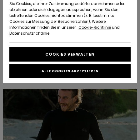
Freedom
Sie Cookies, die Ihrer Zustimmung bedürfen, annehmen oder
Community
ablehnen oder sich dagegen aussprechen, wenn Sie den
HILFE & KONTAKT
betreffenden Cookies nicht zustimmen (z. B. bestimmte
Datenschutz
Brandneu
Brandneu
Cookies zur Messung der Besucherzahlen). Weitere
Informationen finden Sie in unserer :
Cookie-Richtlinie
und
NACHHALTIGKEIT
Datenschutzrichtlinie
Größenführer
Highlights
Highlights
SHOPS
Starten Sie eine
COOKIES VERWALTEN
Unterhaltung,
Boardshorts und Badeshorts für Herren – Praktischer
QUIKSILVER APP
um die
Ratgeber
schnellste
ALLE COOKIES AKZEPTIEREN
Antwort auf Ihre
WUNSCHLISTE
Frage zu
erhalten.
Unterhaltung
starten
Finden Sie
Antworten auf
die häufigsten
Fragen sowie
unser