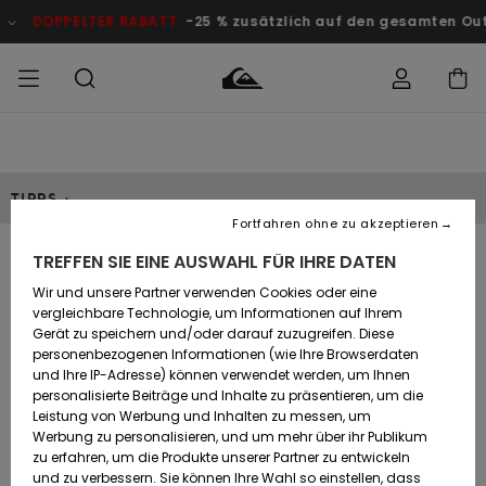
DOPPELTER RABATT
-25 % zusätzlich auf den gesamten O
Auf meine
MÄNNER
Kleidung
Kleidung
Shop
Surf Shop
Snow Shop
Outlet
Bestellung
Männer
Männer
Herren
zugreifen
TIPPS :
JUNGEN
Fortfahren ohne zu akzeptieren
Accessoires
Accessoires
Brandneu
Versand
Surf Shop
Snow Shop
Outlet
TREFFEN SIE EINE AUSWAHL FÜR IHRE DATEN
FRAUEN
Kinder
Kinder
KINDER
Lycras / Rashguards –
Wir und unsere Partner verwenden Cookies oder eine
Retouren
Schuhe&
Schuhe&
Highlights
vergleichbare Technologie, um Informationen auf Ihrem
Flip-Flops
Flip-Flops
SURF
Praktischer Ratgeber
Gerät zu speichern und/oder darauf zuzugreifen. Diese
Highlights
Snow Shop
Outlet
personenbezogenen Informationen (wie Ihre Browserdaten
Bezahlung
Damen
Frauen
und Ihre IP-Adresse) können verwendet werden, um Ihnen
Snow
SNOW
personalisierte Beiträge und Inhalte zu präsentieren, um die
Surf
Surf
Geschenkkarte
Leistung von Werbung und Inhalten zu messen, um
Community
Was sind Lycra Shirts bzw. Rashguards?
Werbung zu personalisieren, und um mehr über ihr Publikum
Highlights
DOPPELTER
RABATT
zu erfahren, um die Produkte unserer Partner zu entwickeln
Quiksilver
Wann sollte ich ein Lycra Shirt tragen?
Snow
Snow
und zu verbessern. Sie können Ihre Wahl so einstellen, dass