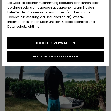
Freedom
Sie Cookies, die Ihrer Zustimmung bedürfen, annehmen oder
Community
Woraus werden Lycras hergestellt?
ablehnen oder sich dagegen aussprechen, wenn Sie den
HILFE & KONTAKT
betreffenden Cookies nicht zustimmen (z. B. bestimmte
Datenschutz
Brandneu
Brandneu
Cookies zur Messung der Besucherzahlen). Weitere
Bieten Lycra Shirts UV-Sonnenschutz?
Informationen finden Sie in unserer :
Cookie-Richtlinie
und
NACHHALTIGKEIT
Datenschutzrichtlinie
Größenführer
Womit kombiniere ich mein Lycra Shirt?
Highlights
Highlights
SHOPS
Starten Sie eine
COOKIES VERWALTEN
Unterhaltung,
QUIKSILVER APP
um die
schnellste
ALLE COOKIES AKZEPTIEREN
Antwort auf Ihre
WUNSCHLISTE
Frage zu
erhalten.
Unterhaltung
starten
Finden Sie
Antworten auf
die häufigsten
Fragen sowie
unser