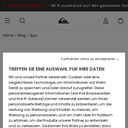
TER RABATT
-25 % zusätzlich auf den gesamten Outlet-Bereic
Home
>
Blog
>
Surf
Auf meine
MÄNNER
Kleidung
Kleidung
Shop
Surf Shop
Snow Shop
Outlet
Bestellung
Männer
Männer
Herren
zugreifen
KAULI VAAST WINS
JUNGEN
Fortfahren ohne zu akzeptieren
Accessoires
Accessoires
Brandneu
Versand
GOLD IN TAHITI
Surf Shop
Snow Shop
Outlet
TREFFEN SIE EINE AUSWAHL FÜR IHRE DATEN
FRAUEN
Kinder
Kinder
KINDER
Wir und unsere Partner verwenden Cookies oder eine
Retouren
Schuhe&
Schuhe&
Highlights
vergleichbare Technologie, um Informationen auf Ihrem
SURF
06.08.2024
-
Flip-Flops
Flip-Flops
SURF
Gerät zu speichern und/oder darauf zuzugreifen. Diese
Highlights
Snow Shop
Outlet
personenbezogenen Informationen (wie Ihre Browserdaten
Bezahlung
Damen
Frauen
und Ihre IP-Adresse) können verwendet werden, um Ihnen
Snow
SNOW
personalisierte Beiträge und Inhalte zu präsentieren, um die
Surf
Surf
Geschenkkarte
Leistung von Werbung und Inhalten zu messen, um
Community
Werbung zu personalisieren, und um mehr über ihr Publikum
Highlights
DOPPELTER
RABATT
zu erfahren, um die Produkte unserer Partner zu entwickeln
Quiksilver
Snow
Snow
und zu verbessern. Sie können Ihre Wahl so einstellen, dass